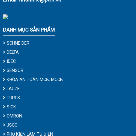
DANH MỤC SẢN PHẨM
SCHNEIDER
DELTA
IDEC
SENSOR
KHÓA AN TOÀN MCB, MCCB
LAUZE
TURCK
SICK
OMRON
JSCC
PHỤ KIỆN LÀM TỦ ĐIỆN