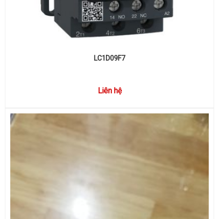
LC1D09F7
Liên hệ