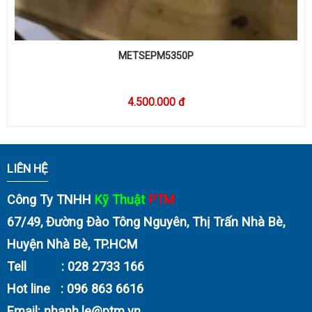
METSEPM5350P
4.500.000 đ
LIÊN HỆ
Công Ty TNHH
Kỹ Thuật
PTM
67/49, Đường Đào Tông Nguyên, Thị Trấn Nhà Bè,
Huyện Nhà Bè, TP.HCM
Tell : 028 2733 166
Hot line : 096 863 6616
Email:
nhanh.le@ptm.vn