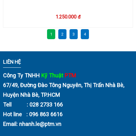
1.250.000 đ
1
2
3
4
LIÊN HỆ
Công Ty TNHH
Kỹ Thuật
PTM
67/49, Đường Đào Tông Nguyên, Thị Trấn Nhà Bè,
Huyện Nhà Bè, TP.HCM
Tell : 028 2733 166
Hot line : 096 863 6616
Email:
nhanh.le@ptm.vn