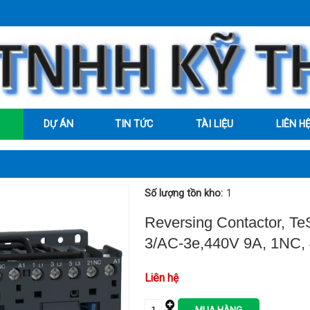
DỰ ÁN
TIN TỨC
TÀI LIỆU
LIÊN H
Số lượng tồn kho:
1
Reversing Contactor, Te
3/AC-3e,440V 9A, 1NC, 
Liên hệ