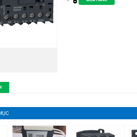
M
MỤC