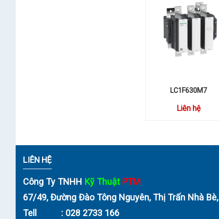
LC1D65AF7
Liên hệ
LC1D32BL
Liên hệ
LRD14
Liên hệ
LADN31
LC1F630M7
Liên hệ
Liên hệ
LADN22
Liên hệ
LC1K09008E7
Liên hệ
LIÊN HỆ
LC2K0601M7
Liên hệ
Công Ty TNHH
Kỹ Thuật
PTM
LC1D128E7
67/49, Đường Đào Tông Nguyên, Thị Trấn Nhà Bè
Liên hệ
Tell : 028 2733 166