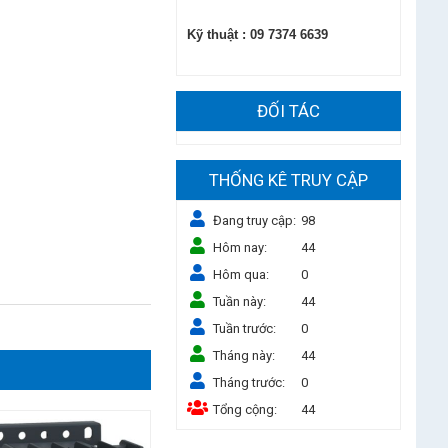
Kỹ thuật
:
09 7374 6639
ĐỐI TÁC
THỐNG KÊ TRUY CẬP
Đang truy cập
98
Hôm nay
44
Hôm qua
0
Tuần này
44
Tuần trước
0
Tháng này
44
Tháng trước
0
Tổng cộng
44