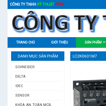
CÔNG TY TNHH
KỸ THUẬT
PTM
TRANG CHỦ
GIỚI THIỆU
SẢN PHẨM
DANH MỤC SẢN PHẨM
LC2K0601M7
SCHNEIDER
DELTA
IDEC
SENSOR
KHÓA AN TOÀN MCB,