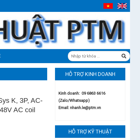
Ệ
HỖ TRỢ KINH DOANH
Kinh doanh: 09 6863 6616
Sys K, 3P, AC-
(Zalo/Whatsapp)
Email:
nhanh.le@ptm.vn
48V AC coil
HỖ TRỢ KỸ THUẬT