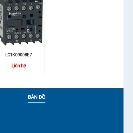
LC1K09008E7
Liên hệ
BẢN ĐỒ