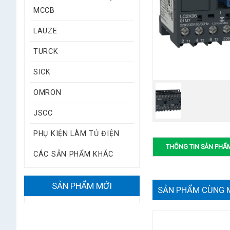
MCCB
LAUZE
TURCK
SICK
OMRON
JSCC
PHỤ KIỆN LÀM TỦ ĐIỆN
THÔNG TIN SẢN PHẨ
CÁC SẢN PHẨM KHÁC
SẢN PHẨM MỚI
SẢN PHẨM CÙNG 
LC1D09F7
Liên hệ